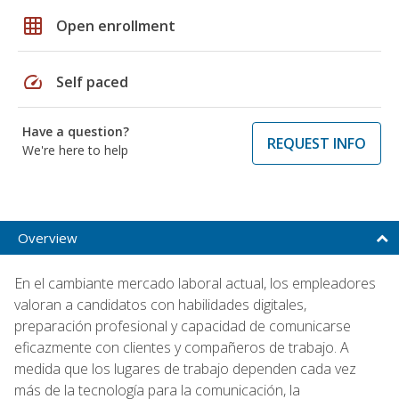
grid_on
Open enrollment
speed
Self paced
Have a question?
REQUEST INFO
We're here to help
Overview
En el cambiante mercado laboral actual, los empleadores
valoran a candidatos con habilidades digitales,
preparación profesional y capacidad de comunicarse
eficazmente con clientes y compañeros de trabajo. A
medida que los lugares de trabajo dependen cada vez
más de la tecnología para la comunicación, la