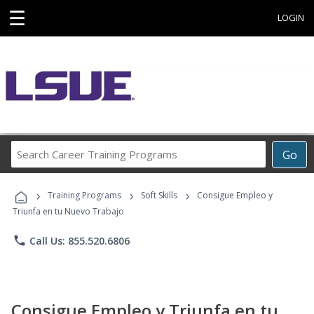
☰
LOGIN
Search
Go
Career
Training
›
›
›
Programs
Training Programs
Soft Skills
Consigue Empleo y
Triunfa en tu Nuevo Trabajo
phone
Call Us: 855.520.6806
Consigue Empleo y Triunfa en tu