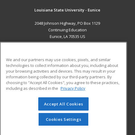
Louisiana State University - Eunice
2048 Johnson Highway, PO Box 1129
Continuing Education
Eunice, LA 70535 US
MAIN CONTENT
Career Training
We and our partners may use cookies, pixels, and similar
technologies to collect information about you, including about
ADDITIONAL RESOURCES
your browsing activities and devices. This may result in your
information being collected by our third-party partners. By
Military
Student Blog
choosing to "Accept All Cookies", you agree to these practices,
Financial Assistance
including as described in the
Privacy Policy
Help
Accept All Cookies
© 2026 ed2go, a division of Cengage Learning. All rights
reserved. The material on this site cannot be reproduced or
redistributed unless you have obtained prior written
Cookies Settings
permission from Cengage Learning.
Privacy Policy