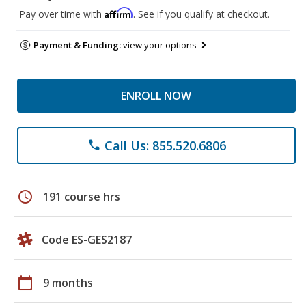
Affirm
Pay over time with
. See if you qualify at checkout.
Payment & Funding:
view your options
ENROLL NOW
Call Us: 855.520.6806
phone
schedule
191 course hrs
Code ES-GES2187
calendar_today
9 months