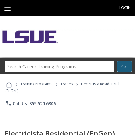
☰
LOGIN
Search
Go
Career
Training
›
›
›
Programs
Training Programs
Trades
Electricista Residencial
(EnGen)
phone
Call Us: 855.520.6806
Electricista Residencial (EnGen)