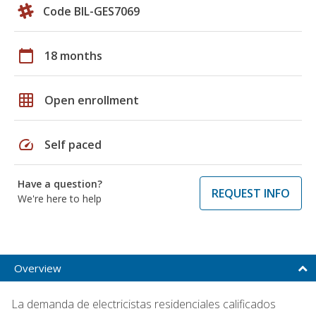
Code BIL-GES7069
calendar_today
18 months
grid_on
Open enrollment
speed
Self paced
Have a question?
REQUEST INFO
We're here to help
Overview
La demanda de electricistas residenciales calificados