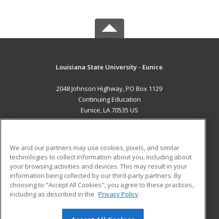
Louisiana State University - Eunice
2048 Johnson Highway, PO Box 1129
Continuing Education
Eunice, LA 70535 US
MAIN CONTENT
Career Training
We and our partners may use cookies, pixels, and similar
technologies to collect information about you, including about
ADDITIONAL RESOURCES
your browsing activities and devices. This may result in your
information being collected by our third-party partners. By
Military
Student Blog
choosing to "Accept All Cookies", you agree to these practices,
Financial Assistance
including as described in the
Privacy Policy
Help