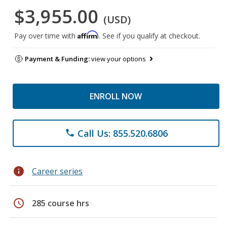
$3,955.00
(USD)
Affirm
Pay over time with
. See if you qualify at checkout.
Payment & Funding:
view your options
ENROLL NOW
Call Us: 855.520.6806
phone
info
Career series
schedule
285 course hrs