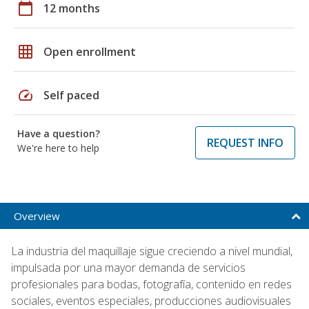
calendar_today
12 months
grid_on
Open enrollment
speed
Self paced
Have a question?
REQUEST INFO
We're here to help
Overview
La industria del maquillaje sigue creciendo a nivel mundial,
impulsada por una mayor demanda de servicios
profesionales para bodas, fotografía, contenido en redes
sociales, eventos especiales, producciones audiovisuales