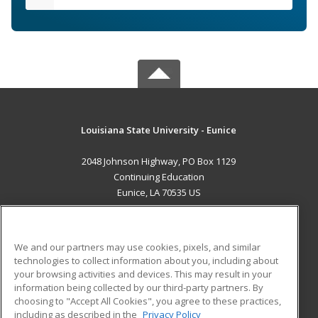
Louisiana State University - Eunice
2048 Johnson Highway, PO Box 1129
Continuing Education
Eunice, LA 70535 US
MAIN CONTENT
Career Training
We and our partners may use cookies, pixels, and similar
technologies to collect information about you, including about
ADDITIONAL RESOURCES
your browsing activities and devices. This may result in your
information being collected by our third-party partners. By
Military
Student Blog
choosing to "Accept All Cookies", you agree to these practices,
Financial Assistance
including as described in the
Privacy Policy