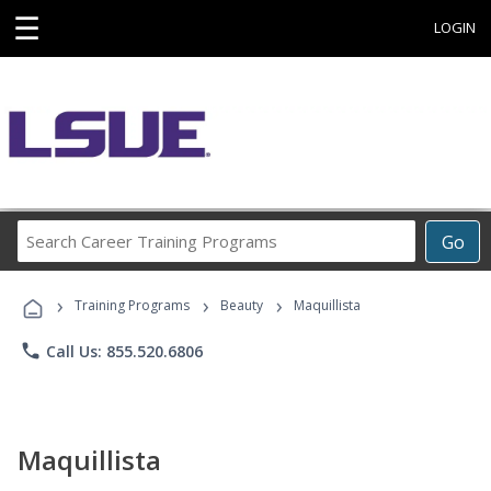
☰
LOGIN
Search
Go
Career
Training
›
›
›
Programs
Training Programs
Beauty
Maquillista
phone
Call Us: 855.520.6806
Maquillista