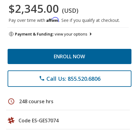
$2,345.00
(USD)
Affirm
Pay over time with
. See if you qualify at checkout.
Payment & Funding:
view your options
ENROLL NOW
Call Us: 855.520.6806
phone
schedule
248 course hrs
Code ES-GES7074