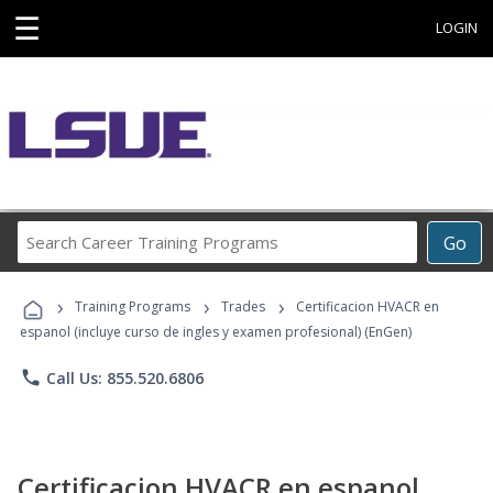
☰
LOGIN
Search
Go
Career
Training
›
›
›
Programs
Training Programs
Trades
Certificacion HVACR en
espanol (incluye curso de ingles y examen profesional) (EnGen)
phone
Call Us: 855.520.6806
Certificacion HVACR en espanol