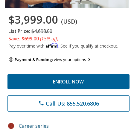
$3,999.00
(USD)
List Price:
$4,698.00
Save: $699.00
(15% off)
Affirm
Pay over time with
. See if you qualify at checkout.
Payment & Funding:
view your options
ENROLL NOW
Call Us: 855.520.6806
phone
info
Career series