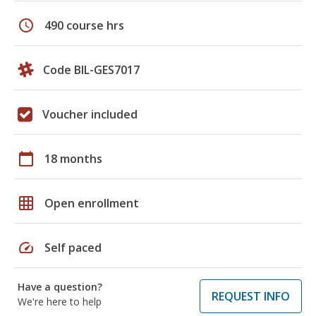
schedule
490 course hrs
Code BIL-GES7017
Voucher included
calendar_today
18 months
grid_on
Open enrollment
speed
Self paced
Have a question?
REQUEST INFO
We're here to help